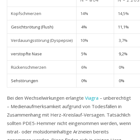
Kopfschmerzen
14%
14,5%
Gesichtsrötung (Flush)
4%
11,1%
Verdauungsstörung (Dyspepsie)
10%
3,7%
verstopfte Nase
5%
9,2%
Rückenschmerzen
6%
0%
Sehstörungen
0%
0%
Bei den Wechselwirkungen erlangte
Viagra
– unberechtigt
– Medienaufmerksamkeit aufgrund von Todesfällen in
Zusammenhang mit Herz-Kreislauf-Versagen. Tatsächlich
sollten PDE5-Hemmer nicht eingenommen werden, wenn
nitrat- oder molsidominhaltige Arzneien bereits
genommen werden. Diese finden sich in einigen Herz-