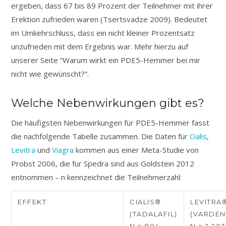
ergeben, dass 67 bis 89 Prozent der Teilnehmer mit ihrer
Erektion zufrieden waren (Tsertsvadze 2009). Bedeutet
im Umkehrschluss, dass ein nicht kleiner Prozentsatz
unzufrieden mit dem Ergebnis war. Mehr hierzu auf
unserer Seite “Warum wirkt ein PDE5-Hemmer bei mir
nicht wie gewünscht?”.
Welche Nebenwirkungen gibt es?
Die häufigsten Nebenwirkungen für PDE5-Hemmer fasst
die nachfolgende Tabelle zusammen. Die Daten für
Cialis
,
Levitra
und
Viagra
kommen aus einer Meta-Studie von
Probst 2006, die für Spedra sind aus Goldstein 2012
entnommen – n kennzeichnet die Teilnehmerzahl:
EFFEKT
CIALIS®
LEVITRA
(TADALAFIL)
(VARDEN
N = 804
N = 2.203