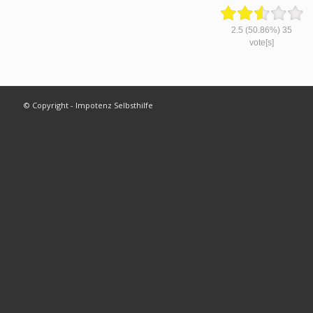
2.5
(50.86%)
35
vote[s]
© Copyright - Impotenz Selbsthilfe