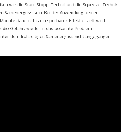
ken wie die Start-Stopp-Technik und die Squeeze-Technik
gen Samenerguss sein. Bei der Anwendung beider
onate dauern, bis ein spürbarer Effekt erzielt wird.
 die Gefahr, wieder in das bekannte Problem
 hinter dem frühzeitigen Samenerguss nicht angegangen