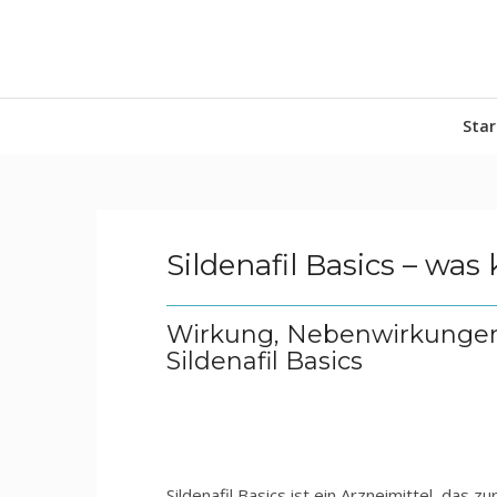
Star
Sildenafil
Basics – was
Wirkung, Nebenwirkungen
Sildenafil
Basics
Sildenafil Basics ist ein Arzneimittel, das z