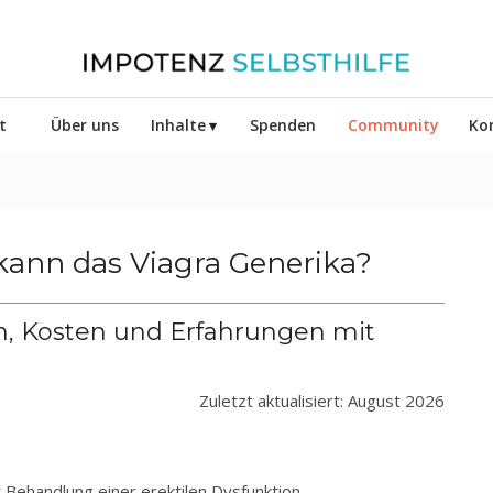
t
Über uns
Inhalte
Spenden
Community
Ko
 kann das
Viagra Generika
?
, Kosten und Erfahrungen mit
Zuletzt aktualisiert: August 2026
ur Behandlung einer erektilen Dysfunktion,