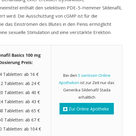
neimittel enthält den selektiven PDE-5-Hemmer Sildenafil,
t wird. Die Ausschüttung von cGMP ist für die
ie das Einströmen des Blutes in den Penis ermöglicht
ne sexuelle Stimulation und eine verstärkte Erektion.
enafil Basics 100 mg
Dosierung Preis:
4 Tabletten: ab 16 €
Bei den
5 seriösen Online
Apotheken
ist zur Zeit nur das
12 Tabletten: ab 24 €
Generika Sildenafil Stada
20 Tabletten: ab 40 €
erhältlich
24 Tabletten: ab 43 €
Zur Online Apotheke
48 Tabletten: ab 65 €
60 Tabletten: ab 67 €
0 Tabletten: ab 104 €